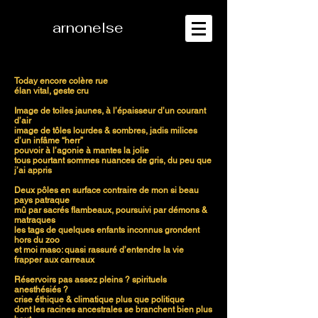
arnonelse
Today encore colère rue
élan vital, geste cru
Image de toiles jaunes, à l’épaisseur d’un courant
d’air
image de tôles lourdes & sombres, jadis milices
d’un infâme “herr”
pouvoir à l’agonie à mantes la jolie
tous pourtant sommes nuances de gris, du peu que
j’ai appris
Deux pôles en surface contraire de mon si beau
pays patraque
mû par sacrés flambeaux, poursuivi par démons &
matraques
les tags de quelques enfants inconnus grondent
hors du zoo
et moi maso: quasi rassuré d’entendre la vie
frapper aux carreaux
Réservoirs pas assez pleins ? spirituels
anesthésiés ?
crise éthique & climatique plus que politique
dont les racines ancestrales se branchent bien plus