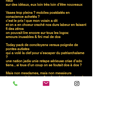
haut
sur des idéaux, eux loin très loin d’être nouveaux
Vases trop pleins ? mobiles postdatés en
conscience achetés ?
c’est le prix ! que mon voisin a dit
et on a en choeur craché nos durs labeur en faisant
fi des zéros
on pouvait lire encore sur tous les logos:
amours inusables & fini mal de dos
Today pack de concitoyens versus poignée de
pontes autistes
qui a volé la clef pour s’escaper du patriarchaïsme
?
une nation jadis unie retape sérieuse crise d’ado
tiens... si tous d’un coup on se foutait dos à dos ?
Mais non mesdames, mais non messieurs
tous on survit dans ce même bocal, tous on joue à
l’animal
et on y laisse un max de plumes, dans cette course
folle de la terre à la lune
pistolet & cartouches pour chacun sont différents
mais les questionnements & les caveaux
d’enterrement...
Hier tel cadeau tombé du ciel divine chance:
j’ai effleuré une âme de mes yeux puis l’ai prise
dans mes bras
la magie et le grand mystère
c’est qu’une chose identique est arrivée à la